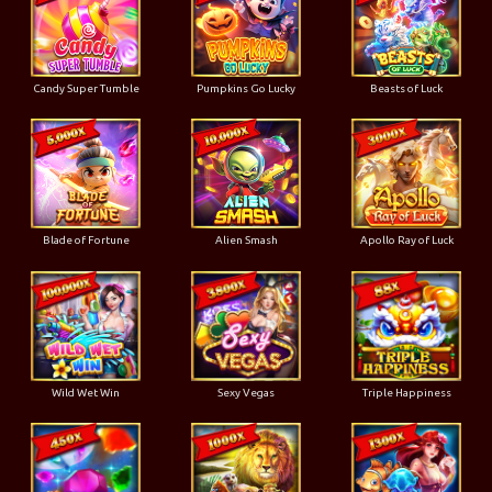
Candy Super Tumble
Pumpkins Go Lucky
Beasts of Luck
Blade of Fortune
Alien Smash
Apollo Ray of Luck
Wild Wet Win
Sexy Vegas
Triple Happiness