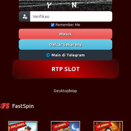
Remember Me
Masuk
Daftar Sekarang
Main di Telegram
RTP SLOT
Desktop
Wap
FastSpin