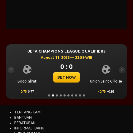
UEFA CHAMPIONS LEAGUE QUALIFIERS
August 11, 2026 — 22:59 WIB
0 : 0
Previous
Next
BET NOW
Bodo Glimt
Union Saint-Gilloise
0.75
0.77
-0.75
-0.95
TENTANG KAMI
BANTUAN
PERATURAN
INFORMASI BANK