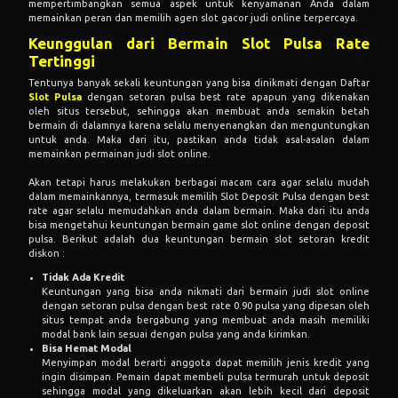
mempertimbangkan semua aspek untuk kenyamanan Anda dalam
memainkan peran dan memilih agen slot gacor judi online terpercaya.
Keunggulan dari Bermain Slot Pulsa Rate
Tertinggi
Tentunya banyak sekali keuntungan yang bisa dinikmati dengan Daftar
Slot Pulsa
dengan setoran pulsa best rate apapun yang dikenakan
oleh situs tersebut, sehingga akan membuat anda semakin betah
bermain di dalamnya karena selalu menyenangkan dan menguntungkan
untuk anda. Maka dari itu, pastikan anda tidak asal-asalan dalam
memainkan permainan judi slot online.
Akan tetapi harus melakukan berbagai macam cara agar selalu mudah
dalam memainkannya, termasuk memilih Slot Deposit Pulsa dengan best
rate agar selalu memudahkan anda dalam bermain. Maka dari itu anda
bisa mengetahui keuntungan bermain game slot online dengan deposit
pulsa. Berikut adalah dua keuntungan bermain slot setoran kredit
diskon :
Tidak Ada Kredit
Keuntungan yang bisa anda nikmati dari bermain judi slot online
dengan setoran pulsa dengan best rate 0.90 pulsa yang dipesan oleh
situs tempat anda bergabung yang membuat anda masih memiliki
modal bank lain sesuai dengan pulsa yang anda kirimkan.
Bisa Hemat Modal
Menyimpan modal berarti anggota dapat memilih jenis kredit yang
ingin disimpan. Pemain dapat membeli pulsa termurah untuk deposit
sehingga modal yang dikeluarkan akan lebih kecil dari deposit