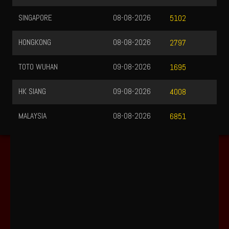
SINGAPORE
08-08-2026
5102
HONGKONG
08-08-2026
2797
TOTO WUHAN
09-08-2026
1695
HK SIANG
09-08-2026
4008
MALAYSIA
08-08-2026
6851