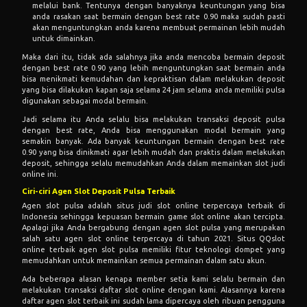
melalui bank. Tentunya dengan banyaknya keuntungan yang bisa
anda rasakan saat bermain dengan best rate 0.90 maka sudah pasti
akan menguntungkan anda karena membuat permainan lebih mudah
untuk dimainkan.
Maka dari itu, tidak ada salahnya jika anda mencoba bermain deposit
dengan best rate 0.90 yang lebih menguntungkan saat bermain anda
bisa menikmati kemudahan dan kepraktisan dalam melakukan deposit
yang bisa dilakukan kapan saja selama 24 jam selama anda memiliki pulsa
digunakan sebagai modal bermain.
Jadi selama itu Anda selalu bisa melakukan transaksi deposit pulsa
dengan best rate, Anda bisa menggunakan modal bermain yang
semakin banyak. Ada banyak keuntungan bermain dengan best rate
0.90 yang bisa dinikmati agar lebih mudah dan praktis dalam melakukan
deposit, sehingga selalu memudahkan Anda dalam memainkan slot judi
online ini.
Ciri-ciri Agen Slot Deposit Pulsa Terbaik
Agen slot pulsa adalah situs judi slot online terpercaya terbaik di
Indonesia sehingga kepuasan bermain game slot online akan tercipta.
Apalagi jika Anda bergabung dengan agen slot pulsa yang merupakan
salah satu agen slot online terpercaya di tahun 2021. Situs QQslot
online terbaik agen slot pulsa memiliki fitur teknologi dompet yang
memudahkan untuk memainkan semua permainan dalam satu akun.
Ada beberapa alasan kenapa member setia kami selalu bermain dan
melakukan transaksi daftar slot online dengan kami. Alasannya karena
daftar agen slot terbaik ini sudah lama dipercaya oleh ribuan pengguna