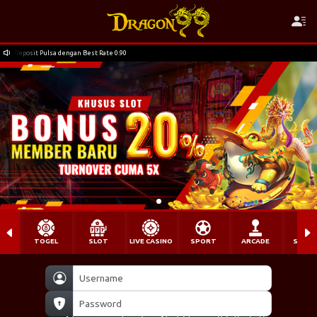
Deposit Pulsa dengan Best Rate 0.90
TOGEL
SLOT
LIVE CASINO
SPORT
ARCADE
SABU